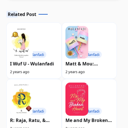
Related Post
Novel
Wulanfadi
Novel
Wulanfadi
I Wuf U - Wulanfadi
Matt & Mou:
Matahari, Pluto, dan
2 years ago
2 years ago
Akhir Cinta Kita -
Wulanfadi
Novel
Wulanfadi
Novel
Wulanfadi
R: Raja, Ratu, &
Me and My Broken
Rahasia - Wulanfadi
Heart - Wulanfadi