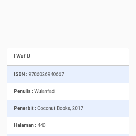
I Wuf U
ISBN :
9786026940667
Penulis :
Wulanfadi
Penerbit :
Coconut Books, 2017
Halaman :
440