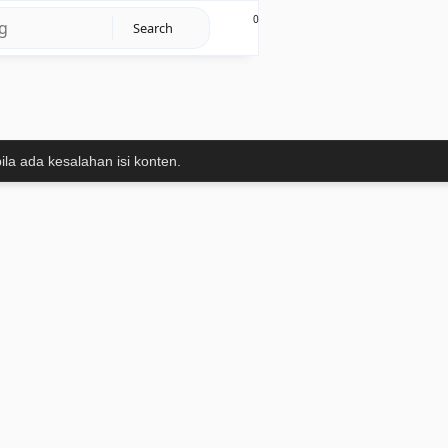
0
ila ada kesalahan isi konten.