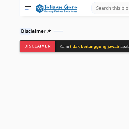
Disclaimer 📌
DISCLAIMER
Kami
tidak bertanggung jawab
apab